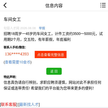
信息内容
车间女工
句容人才网 2026.08.08
举报
招聘18周岁一45岁的车间女工，计件工资约3500一5000元，试
用期2个月，交五险，有年薪假，年底福利
联系人手机/微信：
136****4393
点击查看完整信息
(
查看需要10金币
)
特此声明：
信息真伪请自行辨别，求职应聘须谨慎，网站对此不承担任何
保证或连带责任! 希望我们的平台能为您带来更多的便利！
[
联系客服
]
[
最新找人才
]