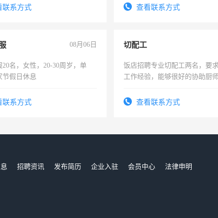
费发放劳保用品，两班倒，每月
试用期1-3个月，转正后交纳五
看联系方式
查看联系方式
时发放工资，工作时间10小时
服
08月06日
切配工
20名，女性，20-30周岁，单
饭店招聘专业切配工两名，要
家节假日休息
工作经验，能够很好的协助厨
作。包吃住，每月有公休，工资35
4500。
看联系方式
查看联系方式
信息
招聘资讯
发布简历
企业入驻
会员中心
法律申明
们