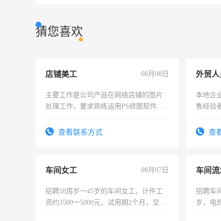
猜您喜欢
店铺美工
08月08日
外贸人
主要工作是公司产品在网络店铺的图片
本地企
处理工作，要求熟练运用PS修图软件,工
售经验
作时间每天8小时，待遇优厚。
查看联系方式
查
车间女工
08月07日
车间流
招聘18周岁一45岁的车间女工，计件工
招聘车间
资约3500一5000元，试用期2个月，交五
岁，电
险，有年薪假，年底福利
好。薪资