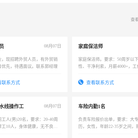
查
员
08月07日
家庭保洁师
业，现招聘外贸人员，有外贸销
家庭保洁师。要求：50周岁以
者优先，待遇面议。联系郭经理
性、干净利索，月薪4000+，
时间灵活，不需坐班，适合宝
太太等。
看联系方式
查看联系方式
水线操作工
08月07日
车险内勤1名
工人(男)20名，要求：20-40周
负责车险报价出单，要求：大
焊工10人，身体健康，无不良嗜
历，女性，年龄22-35岁之间
：4500-7000元，标准八人间住
操作，工作态度认真，具有团