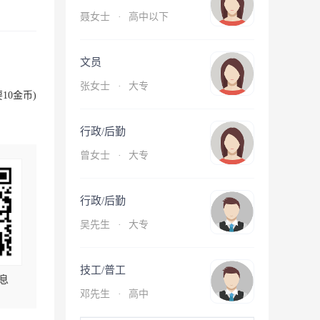
聂女士
·
高中以下
文员
张女士
·
大专
10金币)
行政/后勤
曾女士
·
大专
行政/后勤
吴先生
·
大专
技工/普工
息
邓先生
·
高中