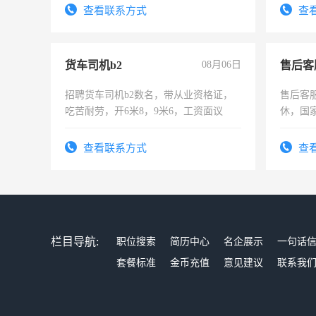
宿，免
查看联系方式
查
25号准
货车司机b2
08月06日
售后客
招聘货车司机b2数名，带从业资格证，
售后客服
吃苦耐劳，开6米8，9米6，工资面议
休，国
查看联系方式
查
栏目导航:
职位搜索
简历中心
名企展示
一句话
套餐标准
金币充值
意见建议
联系我