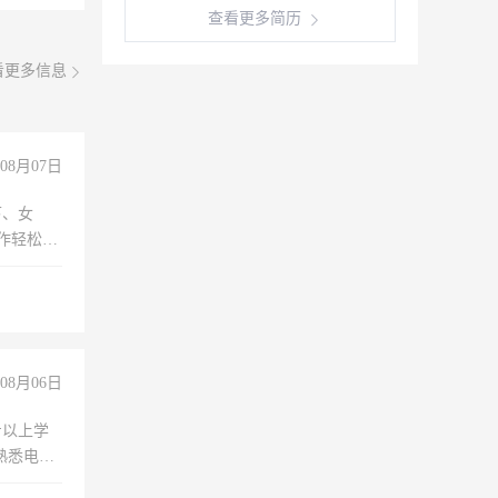
查看更多简历
看更多信息
08月07日
下、女
工作轻松，
妈、全职
08月06日
专以上学
，熟悉电脑
队精神，